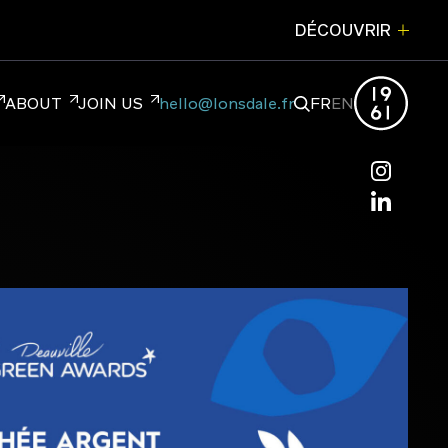
DÉCOUVRIR
FERMER
ABOUT
JOIN US
hello@lonsdale.fr
FR
EN
hello@lonsdale.fr
NDING