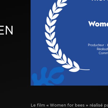
EN
Brand activation et communication
commerciale
Créateur d'expériences digitales
Le film « Women for bees » réalisé p