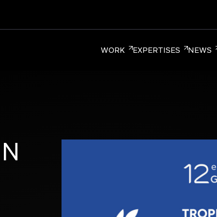
WORK
EXPERTISES
NEWS
ER BRANDING
CORPORATE BRANDING
RETAIL BRA
EN
diée aux Marques, qui réunit plus de 220
réation à Paris, New York et Singapour.
ture entrepreneuriale.