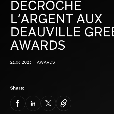
DÉCROCHE
L’ARGENT
AUX
EN SAVOIR PLUS
EN SAVOIR PLUS
DEAUVILLE
GRE
AWARDS
21.06.2023
AWARDS
Branding et design global
Share:
Agence créative dédiée aux marques
Facebook
LinkedIn
X
premium et maisons de luxe