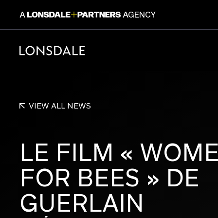
A
AGENCY
CONSUM
VIEW ALL NEWS
LE
FILM
«
WOM
FOR
BEES
»
DE
Lonsdale+Partners est une plateforme dé
GUERLAIN
experts du branding, du design et de la c
Un collectif, 6 marques et une même cul