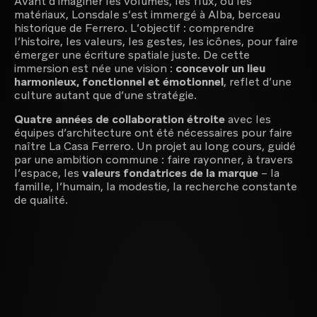
Avant d’imaginer les volumes, les flux, ou les
matériaux, Lonsdale s’est immergé à Alba, berceau
historique de Ferrero. L’objectif : comprendre
l’histoire, les valeurs, les gestes, les icônes, pour faire
émerger une écriture spatiale juste. De cette
Bureau innovation & Business Design
immersion est née une vision :
concevoir un lieu
harmonieux, fonctionnel et émotionnel
, reflet d’une
culture autant que d’une stratégie.
Quatre années de collaboration étroite
avec les
équipes d’architecture ont été nécessaires pour faire
naître La Casa Ferrero. Un projet au long cours, guidé
par une ambition commune : faire rayonner, à travers
l’espace, les
valeurs fondatrices de la marque
– la
famille, l’humain, la modestie, la recherche constante
de qualité.