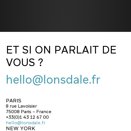
ET SI ON PARLAIT DE
VOUS ?
hello@lonsdale.fr
hello@lonsdale.fr
PARIS
8 rue Lavoisier
75008 Paris – France
+33(0)1 43 12 67 00
hello@lonsdale.fr
NEW YORK
hello@lonsdale.fr