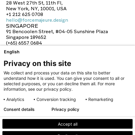
28 West 27th St, 11th Fl,
New York, NY, 10001, USA
+1 212 625 0708
hello@forcemajeure.design
SINGAPORE
hello@forcemajeure.design
91 Bencoolen Street, #04-05 Sunshine Plaza
Singapore 189652
(+65) 6557 0684
hello@lonsdale-design.com
English
hello@lonsdale-design.com
Privacy on this site
We collect and process your data on this site to better
understand how it is used. You can give your consent to all or
selected purposes, or you can decline them all. For more
information, see our privacy policy.
Analytics
Conversion tracking
Remarketing
Consent details
Privacy policy
facebook
twitter
instagram
linkedin
youtube
Accept all
facebook
twitter
instagram
linkedin
youtube