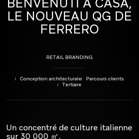
BENVENUTI
A
CASA,
LE
NOUVEAU
QG
DE
EN SAVOIR PLUS
FERRERO
EN SAVOIR PLUS
RETAIL BRANDING
Conception architecturale
Parcours clients
Branding et design global
Tertiaire
Un concentré de culture italienne
Brand activation et communication commerciale
sur 30 000 ㎡.