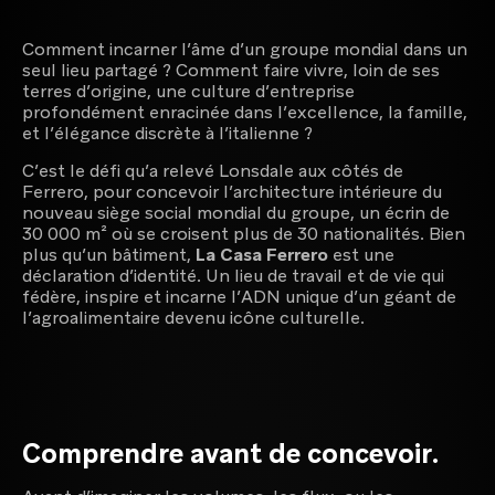
Comment incarner l’âme d’un groupe mondial dans un
seul lieu partagé ? Comment faire vivre, loin de ses
terres d’origine, une culture d’entreprise
Maison de production audiovisuelle
profondément enracinée dans l’excellence, la famille,
et l’élégance discrète à l’italienne ?
C’est le défi qu’a relevé Lonsdale aux côtés de
Ferrero, pour concevoir l’architecture intérieure du
nouveau siège social mondial du groupe, un écrin de
30 000 m² où se croisent plus de 30 nationalités. Bien
plus qu’un bâtiment,
La Casa Ferrero
est une
Agence créative dédiée aux marques premium et
déclaration d’identité. Un lieu de travail et de vie qui
maisons de luxe
fédère, inspire et incarne l’ADN unique d’un géant de
l’agroalimentaire devenu icône culturelle.
Créateur d'expériences digitales
Comprendre avant de concevoir.