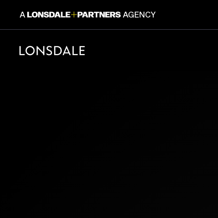
A
AGENCY
CONSUM
Lonsdale+Partners est une plateforme dé
experts du branding, du design et de la c
Un collectif, 6 marques et une même cul