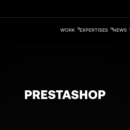
WORK
EXPERTISES
NEWS
ER BRANDING
CORPORATE BRANDING
RETAIL BRA
diée aux Marques, qui réunit plus de 220
réation à Paris, New York et Singapour.
ture entrepreneuriale.