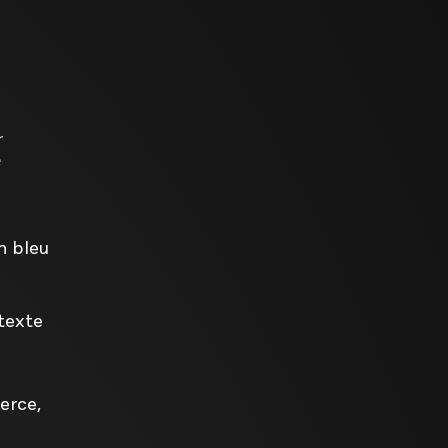
r
e
n bleu
 texte
erce,