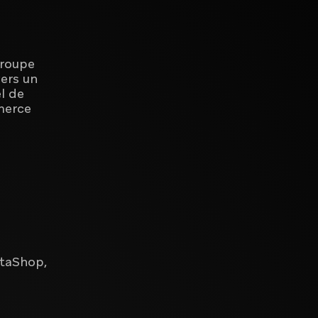
groupe
ers un
l de
merce
staShop,