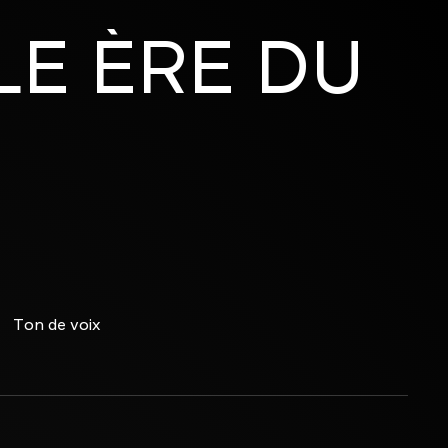
LE
ÈRE
DU
Maison de production audiovisuelle
Ton de voix
Bureau innovation & Business Design