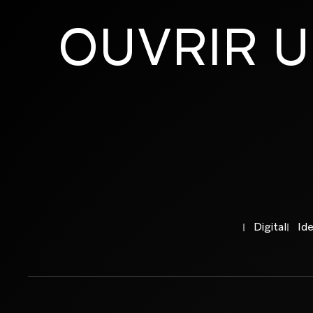
OUVRIR
U
EN SAVOIR PLUS
EN SAVOIR PLUS
Branding et design global
Digital
Ide
Agence créative dédiée aux marques
premium et maisons de luxe