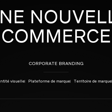
NE
NOUVEL
COMMERCE
CORPORATE BRANDING
Brand activation et communication
commerciale
ntité visuelle
Plateforme de marque
Territoire de marque
Créateur d'expériences digitales