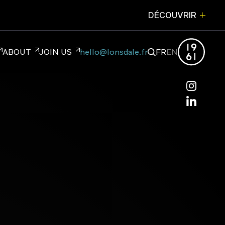
DÉCOUVRIR
FERMER
ABOUT
JOIN US
hello@lonsdale.fr
FR
EN
hello@lonsdale.fr
NDING