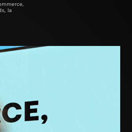
-commerce,
s, la