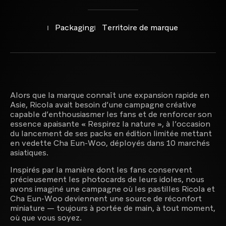
Packaging
Territoire de marque
EN SAVOIR PLUS
EN SAVOIR PLUS
Alors que la marque connaît une expansion rapide en
Asie, Ricola avait besoin d’une campagne créative
capable d’enthousiasmer les fans et de renforcer son
essence apaisante « Respirez la nature », à l’occasion
Branding et design global
du lancement de ses packs en édition limitée mettant
en vedette Cha Eun-Woo, déployés dans 10 marchés
asiatiques.
Inspirés par la manière dont les fans conservent
précieusement les photocards de leurs idoles, nous
avons imaginé une campagne où les pastilles Ricola et
Cha Eun-Woo deviennent une source de réconfort
Brand activation et communication commerciale
miniature — toujours à portée de main, à tout moment,
où que vous soyez.