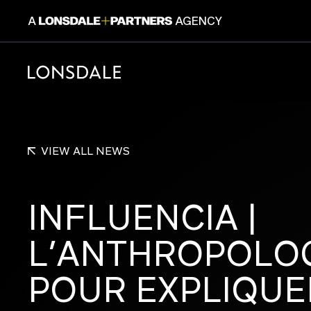
A
AGENCY
CONSUM
VIEW ALL NEWS
INFLUENCIA
|
L’ANTHROPOLO
Lonsdale+Partners est une plateforme dé
POUR
EXPLIQUE
experts du branding, du design et de la c
Un collectif, 6 marques et une même cul