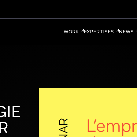
WORK
EXPERTISES
NEWS
ER BRANDING
CORPORATE BRANDING
RETAIL BRA
GIE
diée aux Marques, qui réunit plus de 220
R
réation à Paris, New York et Singapour.
ture entrepreneuriale.