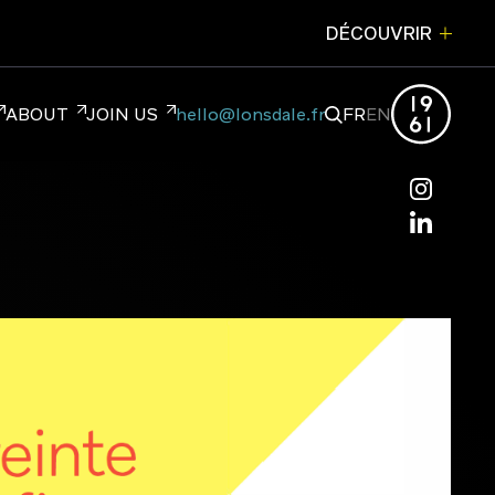
DÉCOUVRIR
FERMER
ABOUT
JOIN US
hello@lonsdale.fr
FR
EN
hello@lonsdale.fr
NDING