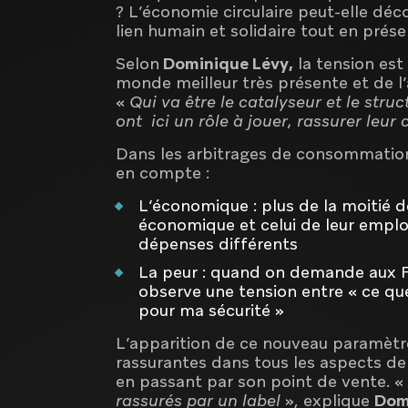
? L’économie circulaire peut-elle déc
lien humain et solidaire tout en prés
Selon
Dominique Lévy,
la tension est
monde meilleur très présente et de l’
«
Qui va être le catalyseur et le stru
ont ici un rôle à jouer, rassurer leur 
Dans les arbitrages de consommatio
en compte :
L’économique : plus de la moitié de
économique et celui de leur emplo
dépenses différents
La peur : quand on demande aux Fra
observe une tension entre « ce que 
pour ma sécurité »
L’apparition de ce nouveau paramètr
rassurantes dans tous les aspects d
en passant par son point de vente. «
rassurés par un label
», explique
Dom