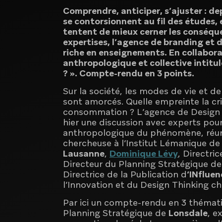
Comprendre, anticiper, s’ajuster : d
se contorsionnent au fil des études,
tentent de mieux cerner les conséquen
expertises, l’agence de branding et 
riche en enseignements. En collabora
anthropologique et collective intitulée
? ». Compte-rendu en 3 points.
Sur la société, les modes de vie et
sont amorcés. Quelle empreinte la cri
consommation ? L’agence de Design
hier une discussion avec experts pour
anthropologique du phénomène, réu
chercheuse à l’Institut Lémanique de
Lausanne
,
Dominique Lévy
, Directri
Directeur du Planning Stratégique d
Directrice de la Publication d
‘INfluen
l’Innovation et du Design Thinking c
Par ici un compte-rendu en 3 thémat
Planning Stratégique de
Lonsdale
, e