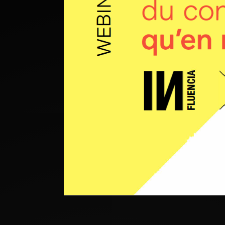
Brand activation et communication
commerciale
Créateur d'expériences digitales