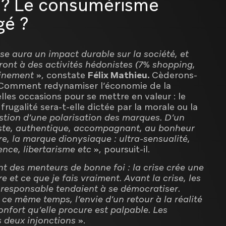
i ? Le consumérisme
gé ?
se aura un impact durable sur la société, et
ront à des activités hédonistes (7% shopping,
nfinement
», constate
Félix Mathieu.
Cèderons-
 Comment redynamiser l’économie de la
es occasions pour se mettre en valeur : le
ugalité sera-t-elle dictée par la morale ou la
stion d’une polarisation des marques. D’un
liste, authentique, accompagnant, au bonheur
tre, la marque dionysiaque : ultra-sensualité,
nce, libertarisme etc
», poursuit-il.
nt des menteurs de bonne foi : la crise crée une
e et ce que je fais vraiment. Avant la crise, les
 responsable tendaient à se démocratiser.
n ce même temps, l’envie d’un retour à la réalité
nfort qu’elle procure est palpable. Les
s deux injonctions
».