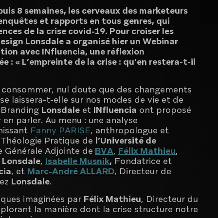
epuis 8 semaines, les cerveaux des marketeurs
 enquêtes et rapports en tous genres, qui
ces de la crise covid-19. Pour croiser les
design Lonsdale a organisé hier un Webinar
tion avec INfluencia, une réflexion
 : « L’empreinte de la crise : qu’en restera-t-il
 de consommer, nul doute que des changements
se laissera-t-elle sur nos modes de vie et de
 Branding
Lonsdale
et
INfluencia
ont proposé
 en parler. Au menu : une analyse
nissant
Fanny PARISE
, anthropologue et
 Théologie Pratique de
l’Université de
ce Générale Adjointe de
BVA
,
Félix Mathieu
,
e
Lonsdale
,
Isabelle Musnik
,
Fondatrice et
cia
, et
Marc-André ALLARD
, Directeur de
hez
Lonsdale
.
iques imaginées par
Félix Mathieu
, Directeur du
xplorant la manière dont la crise structure notre