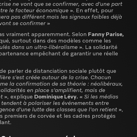
rise ne vont que se confirmer, avec d’une part
autre le facteur économique
». En effet, pour
era pas différent mais les signaux faibles déjà
 vont se confirmer
»
? Pas vraiment apparemment. Selon
Fanny Parise,
liqué, surtout dans des modèles comme les
ulés dans un ultra-libéralisme
». La solidarité
ppartenance empêchant de garantir une réelle
de parler de distanciation sociale plutôt que
ère s’est créée autour de la crise. Chacun
mme la confirmation de sa théorie : néolibéraux,
olidarités en place s’amplifient, mais de
nt
», explique
Dominique Lévy.
«
Si les médias
 tendent à polariser les événements entre
urgence d’une lutte des classes que l’on retient
»,
es premiers de corvée et les cadres protégés
lant.