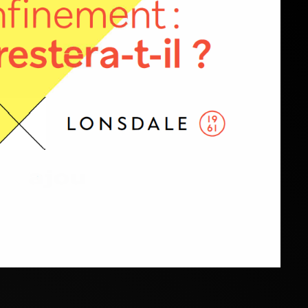
Maison de production audiovisuelle
Bureau innovation & Business Design