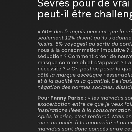
Sevrés pour de vra
peut-il être challen
« 60% des français pensent que la cri
seulement 12% disent qu’ils s’adonne
loisirs, 5% voyages) au sortir du co
nous à la consommation impulsive ?
séduction ? Comment créer de nouvell
masque comme objet d’apparat ? La fr
nécessité ? «
On peut se poser la que
côté la marque ascétique : essentia
et à la qualité vs la quantité. De l’au
négation des normes sociales, disside
Pour
Fanny Parise
: «
les individus so
exacerbation entre ce que je veux fair
inspirations liées à la consommation
Après la crise, c’est renforcé. Mais e
avec un accès à la modernité et au co
individus sont donc coincés entre ce