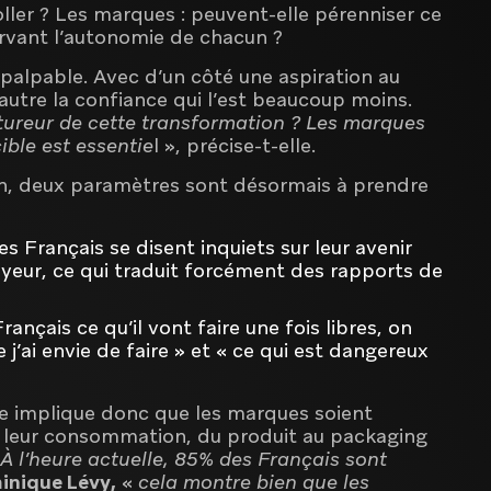
oller ? Les marques : peuvent-elle pérenniser ce
ervant l’autonomie de chacun ?
 palpable. Avec d’un côté une aspiration au
autre la confiance qui l’est beaucoup moins.
ctureur de cette transformation ? Les marques
cible est essentie
l », précise-t-elle.
n, deux paramètres sont désormais à prendre
s Français se disent inquiets sur leur avenir
yeur, ce qui traduit forcément des rapports de
nçais ce qu’il vont faire une fois libres, on
j’ai envie de faire » et « ce qui est dangereux
e implique donc que les marques soient
e leur consommation, du produit au packaging
À l’heure actuelle, 85% des Français sont
inique Lévy,
«
cela montre bien que les