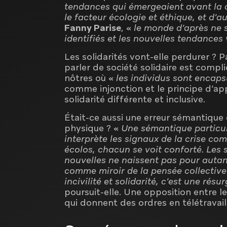
tendances qui émergeaient avant la c
le facteur écologie et éthique, et d’
Fanny Parise
, «
le monde d’après ne s
identifiés et les nouvelles tendances
Les solidarités vont-elle perdurer 
parler de société solidaire est comp
nôtres où «
les individus sont encaps
comme injonction et le principe d’a
solidarité différente et inclusive.
Était-ce aussi une erreur sémantique 
physique ? «
Une sémantique particuli
interprète les signaux de la crise co
écolos, chacun se voit conforté. Les s
nouvelles ne naissent pas pour auta
comme miroir de la pensée collective
incivilité et solidarité, c’est une rés
poursuit-elle. Une opposition entre l
qui donnent des ordres en télétravail