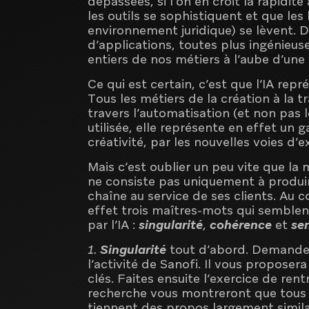
dépassées, si l’on en croit la rapidit
les outils se sophistiquent et que les
environnement juridique) se lèvent. 
d’applications, toutes plus ingénieus
entiers de nos métiers à l’aube d’une 
Ce qui est certain, c’est que l’IA rep
Tous les métiers de la création à la
travers l’automatisation (et non pas
utilisée, elle représente en effet un 
créativité, par les nouvelles voies d’e
Mais c’est oublier un peu vite que la
ne consiste pas uniquement à produire
chaîne au service de ses clients. Au 
effet trois maîtres-mots qui sembl
par l’IA :
singularité
,
cohérence
et
se
1.
Singularité
tout d’abord. Demandez
l’activité de Sanofi. Il vous proposer
clés. Faites ensuite l’exercice de ren
recherche vous montreront que tous 
tiennent des propos largement simila