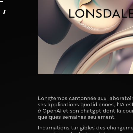
,
Brand activation et communication
commerciale
Longtemps cantonnée aux laboratoire
ses applications quotidiennes, l’IA es
à
OpenAI et son chatgpt dont la cour
quelques semaines seulement.
Créateur d'expériences digitales
Incarnations tangibles des changement