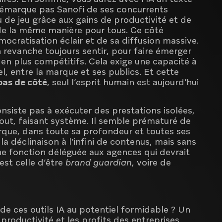
 démarque pas Sanofi de ses concurrents
eau de jeu grâce aux gains de productivité et de
it de la même manière pour tous. Ce côté
mocratisation éclair et de sa diffusion massive.
en revanche toujours sentir, pour faire émerger
en plus compétitifs. Cela exige une capacité à
el, entre la marque et ses publics. Et cette
pas de côté
, seul l’esprit humain est aujourd’hui
nsiste pas à exécuter des prestations isolées,
ut, faisant système. Il semble prématuré de
rque, dans toute sa profondeur et toutes ses
la déclinaison à l’infini de contenus, mais sans
une fonction déléguée aux agences qui devrait
est celle d’être
brand guardian
, voire de
e de ces outils IA au potentiel formidable ? Un
 productivité et les profits des entreprises,