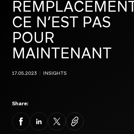
REMPLACEMENT
CE
N’EST
PAS
EN SAVOIR PLUS
EN SAVOIR PLUS
POUR
MAINTENANT
17.05.2023
INSIGHTS
Branding et design global
Share:
Agence créative dédiée aux marques
Facebook
LinkedIn
X
premium et maisons de luxe