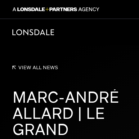
A
AGENCY
CONSUM
VIEW ALL NEWS
MARC-ANDRÉ
ALLARD
|
LE
Lonsdale+Partners est une plateforme dé
GRAND
experts du branding, du design et de la c
Un collectif, 6 marques et une même cul