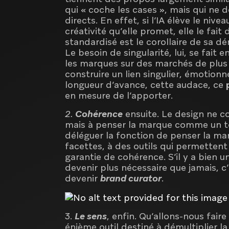
qui « coche les cases », mais qui ne
directs. En effet, si l’IA élève le niv
créativité qu’elle promet, elle le fa
standardisé est le corollaire de sa dé
Le besoin de singularité, lui, se fait 
les marques sur des marchés de plus 
construire un lien singulier, émotionn
longueur d’avance, cette audace, ce
en mesure de l’apporter.
2.
Cohérence
ensuite. Le design ne co
mais à penser la marque comme un to
déléguer la fonction de penser la ma
facettes, à des outils qui permettent 
garantie de cohérence. S’il y a bien 
devenir plus nécessaire que jamais, c’
devenir
brand curator
.
3.
Le sens
, enfin. Qu’allons-nous fair
énième outil destiné à démultiplier la