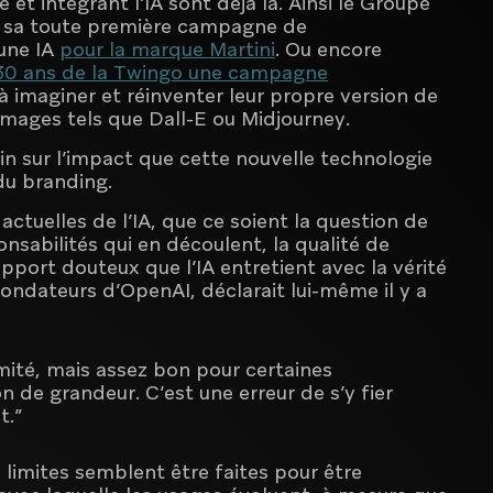
et intégrant l’IA sont déjà là. Ainsi le Groupe
ée sa toute première campagne de
une IA
pour la marque Martini
. Ou encore
30 ans de la Twingo une campagne
à imaginer et réinventer leur propre version de
images tels que Dall-E ou Midjourney.
in sur l’impact que cette nouvelle technologie
 du branding.
 actuelles de l’IA, que ce soient la question de
onsabilités qui en découlent, la qualité de
apport douteux que l’IA entretient avec la vérité
fondateurs d’OpenAI, déclarait lui-même il y a
ité, mais assez bon pour certaines
 de grandeur. C’est une erreur de s’y fier
t.”
s limites semblent être faites pour être