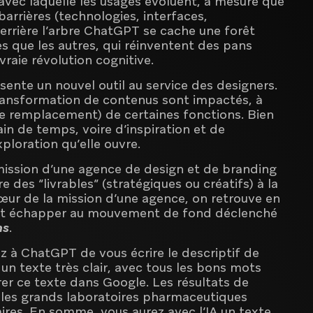
é avec laquelle les usages évoluent, à mesure que
 barrières (technologies, interfaces,
Derrière l’arbre ChatGPT se cache une forêt
es que les autres, qui réinventent des pans
vraie révolution cognitive.
résente un nouvel outil au service des designers.
 transformation de contenus sont impactés, à
 le remplacement) de certaines fonctions. Bien
gain de temps, voire d’inspiration et de
xploration qu’elle ouvre.
 mission d’une agence de design et de branding
 des “livrables” (stratégiques ou créatifs) à la
cœur de la mission d’une agence, on retrouve en
ent échapper au mouvement de fond déclenché
ns
.
 à ChatGPT de vous écrire le descriptif de
a un texte très clair, avec tous les bons mots
trer ce texte dans Google. Les résultats de
les grands laboratoires pharmaceutiques
ires. En somme, vous aurez avec l’IA un texte