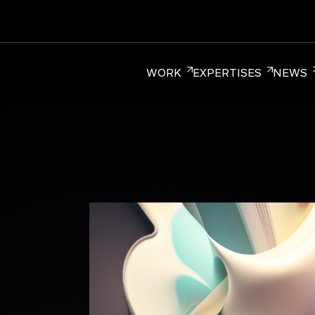
WORK
EXPERTISES
NEWS
ER BRANDING
CORPORATE BRANDING
RETAIL BRA
diée aux Marques, qui réunit plus de 220
réation à Paris, New York et Singapour.
ture entrepreneuriale.