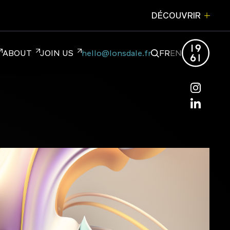
DÉCOUVRIR
FERMER
ABOUT
JOIN US
hello@lonsdale.fr
FR
EN
hello@lonsdale.fr
NDING